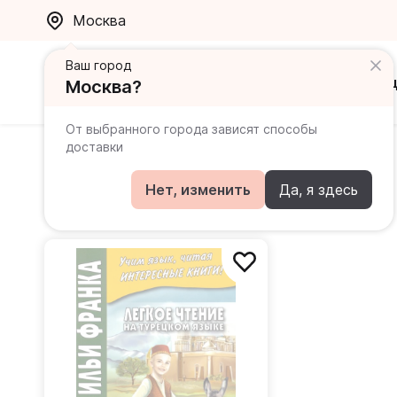
Москва
Ваш город
Каталог
Ак
Москва?
От выбранного города зависят способы
доставки
Мансурова Оксана Юрьевна
Нет, изменить
Да, я здесь
Книги автора