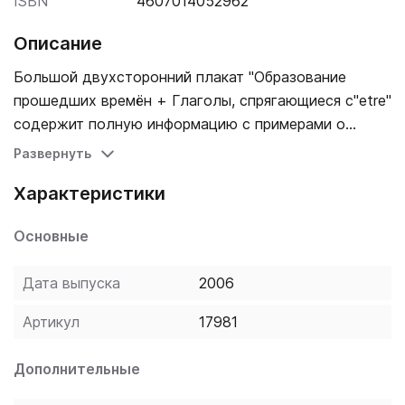
ISBN
4607014052962
Описание
Большой двухсторонний плакат "Образование
прошедших времён + Глаголы, спрягающиеся с"etre"
содержит полную информацию с примерами о
данной теме. Плакат имеет размер 70х100 см и
Развернуть
выполнен из плотной бумаги.
Характеристики
Основные
Дата выпуска
2006
Артикул
17981
Дополнительные