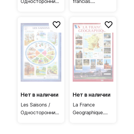
Односторонний
francias.
плакат
Evenements
(французский
historiques en
язык)
France /
Двусторонний
плакат
Нет в наличии
Нет в наличии
Les Saisons /
La France
Односторонний
Geographique.
плакат
Paris et ses
(французский
curiosites /