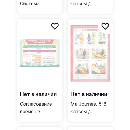
Система
классы /
образования
Односторонний
Франции /
плакат
Двусторонний
(французский
плакат
язык)
Нет в наличии
Нет в наличии
Согласование
Ma Journee. 5-8
времен в
классы /
настоящем
Односторонний
времени.
плакат