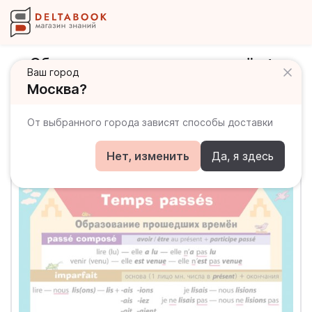
Образование прошедших времён +
Ваш город
Глаголы, спрягающиеся с"etre" /
Москва?
Двусторонний плакат (французский
язык)
От выбранного города зависят способы доставки
Нет, изменить
Да, я здесь