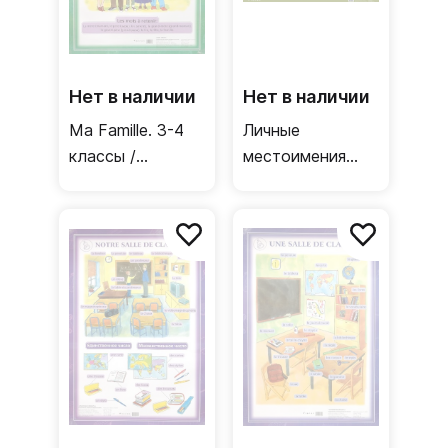
Нет в наличии
Нет в наличии
Ma Famille. 3-4
Личные
классы /
местоимения
Односторонний
подлежащие и
плакат
дополнения /
(французский
Двусторонний
язык)
плакат
(французский
язык)