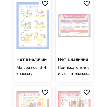
Согласование
(французский
времен в
язык)
прошедшем
времени /
Двусторонний
плакат
(французский
язык)
Нет в наличии
Нет в наличии
Ma Journee. 3-4
Притяжательные
классы /
и указательные
Односторонний
прилагательные
плакат
/ Двусторонний
(французский
плакат
язык)
(французский
язык)