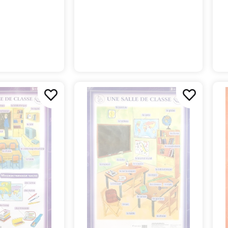
е /
(французский язык)
(ф
 плакат
язык)