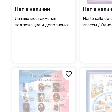
Нет в наличии
Нет в нали
Личные местоимения
Norte salle de 
подлежащие и дополнения /
классы / Одн
Двусторонний плакат
плакат (франц
(французский язык)