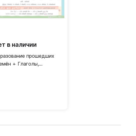
ет в наличии
разование прошедших
емён + Глаголы,
рягающиеся с"etre" /
усторонний плакат
ранцузский язык)