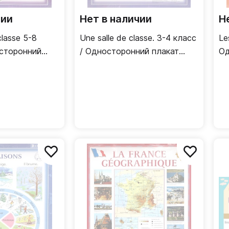
чии
Нет в наличии
Н
classe 5-8
Une salle de classe. 3-4 класс
Le
осторонний
/ Односторонний плакат
Од
узский язык)
(французский язык)
(ф