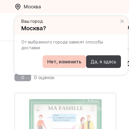
Москва
Ваш город
Каталог
Ак
Москва?
От выбранного города зависят способы
доставки
Главная
Каталог
Оформление класса
Ma Famill
Ma Famille. 3-4 классы / 
Нет, изменить
Да, я здесь
0
0 оценок