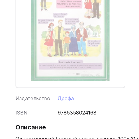
Издательство
Дрофа
ISBN
9785358024168
Описание
Односторонний большой плакат размера 100х70 с