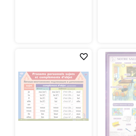
(французский язык)
прилагательны
Двусторонний
(французский 