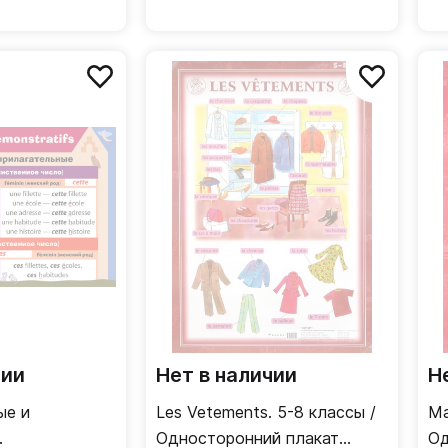
чии
Нет в наличии
Н
ые и
Les Vetements. 5-8 классы /
Ma
Односторонний плакат
Од