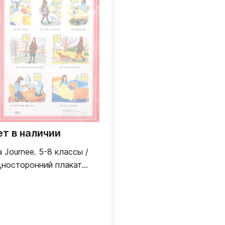
ет в наличии
 Journee. 5-8 классы /
носторонний плакат
ранцузский язык)