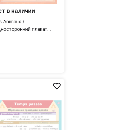
ет в наличии
s Animaux /
носторонний плакат
ранцузский язык)