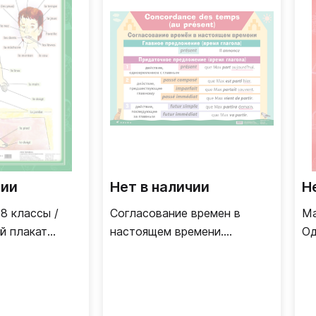
чии
Нет в наличии
Н
-8 классы /
Согласование времен в
Ma
й плакат
настоящем времени.
Од
язык)
Согласование времен в
(ф
прошедшем времени /
Двусторонний плакат
(французский язык)