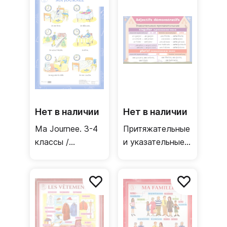
времен в
язык)
прошедшем
времени /
Двусторонний
плакат
(французский
язык)
Нет в наличии
Нет в наличии
Ma Journee. 3-4
Притяжательные
классы /
и указательные
Односторонний
прилагательные
плакат
/ Двусторонний
(французский
плакат
язык)
(французский
язык)