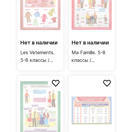
Нет в наличии
Нет в наличии
Les Vetements.
Ma Famille. 5-8
5-8 классы /
классы /
Односторонний
Односторонний
плакат
плакат
(французский
(французский
язык)
язык)