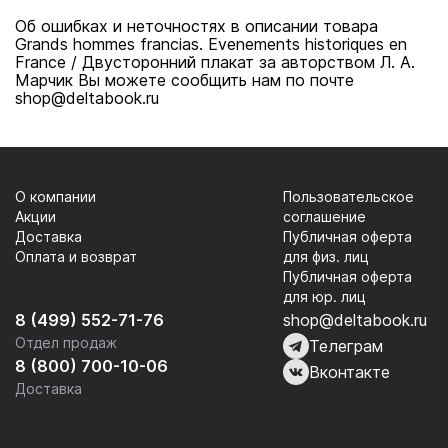
плакат
с"etre" /
Об ошибках и неточностях в описании товара
Двусторонний
Grands hommes francias. Evenements historiques en
плакат
France / Двусторонний плакат за авторством Л. А.
Марчик Вы можете сообщить нам по почте
(французский
shop@deltabook.ru
язык)
О компании
Пользовательское
Акции
соглашение
Доставка
Публичная оферта
Оплата и возврат
для физ. лиц
Публичная оферта
для юр. лиц
8 (499) 552-71-76
shop@deltabook.ru
Отдел продаж
Телеграм
8 (800) 700-10-06
Вконтакте
Доставка