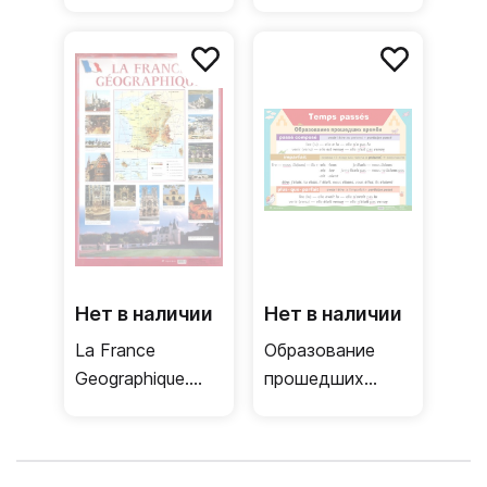
плакат
плакат
(французский
(французский
язык)
язык)
Нет в наличии
Нет в наличии
La France
Образование
Geographique.
прошедших
Paris et ses
времён +
curiosites /
Глаголы,
Двусторонний
спрягающиеся