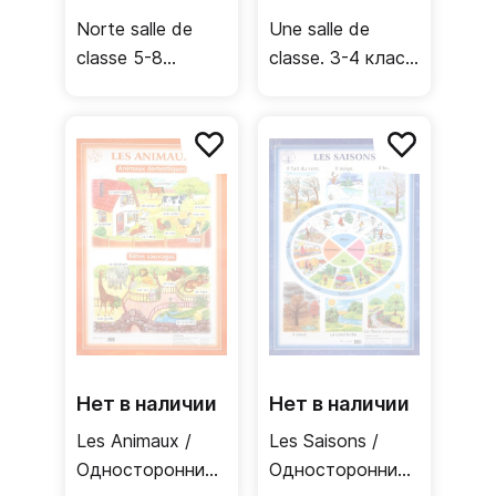
Norte salle de
Une salle de
classe 5-8
classe. 3-4 класс
классы /
/ Односторонний
Односторонний
плакат
плакат
(французский
(французский
язык)
язык)
Нет в наличии
Нет в наличии
Les Animaux /
Les Saisons /
Односторонний
Односторонний