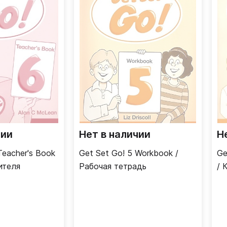
чии
Нет в наличии
Н
Teacher's Book
Get Set Go! 5 Workbook /
Ge
ителя
Рабочая тетрадь
/ 