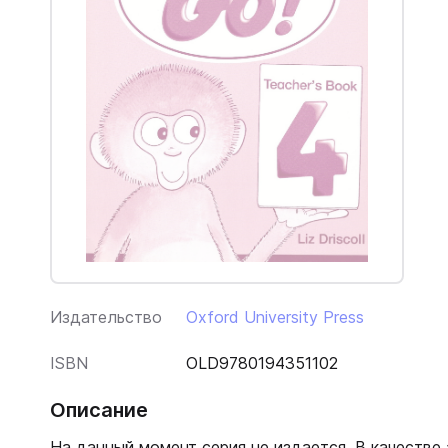
Издательство
Oxford University Press
ISBN
OLD9780194351102
Описание
На данный момент серия не издается. В качеств