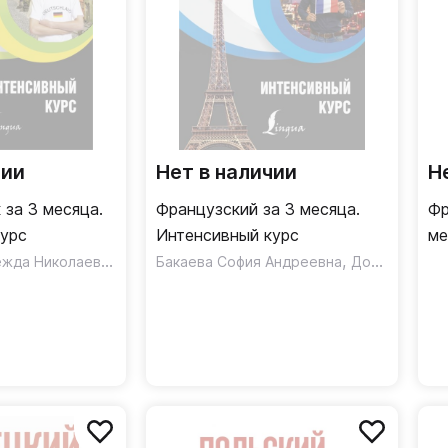
чии
Нет в наличии
Н
 за 3 месяца.
Французский за 3 месяца.
Фр
курс
Интенсивный курс
ме
Нестерова Надежда Николаевна
,
во
Бакаева София Андреевна
Долгорукова Наталия Михайловна