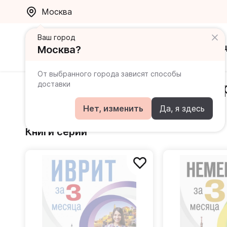
Москва
Ваш город
Каталог
Ак
Москва?
От выбранного города зависят способы
Серия «Интенсивный кур
доставки
Издательство
АСТ
Нет, изменить
Да, я здесь
Книги серии