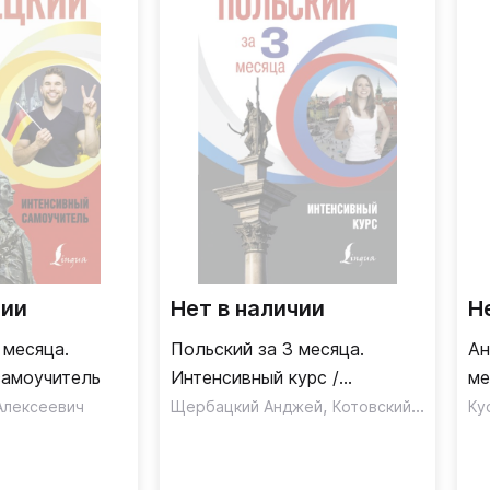
чии
Нет в наличии
Н
 месяца.
Польский за 3 месяца.
Ан
самоучитель
Интенсивный курс /
ме
Самоучитель
,
Алексеевич
Щербацкий Анджей
Котовский Марек
Ку