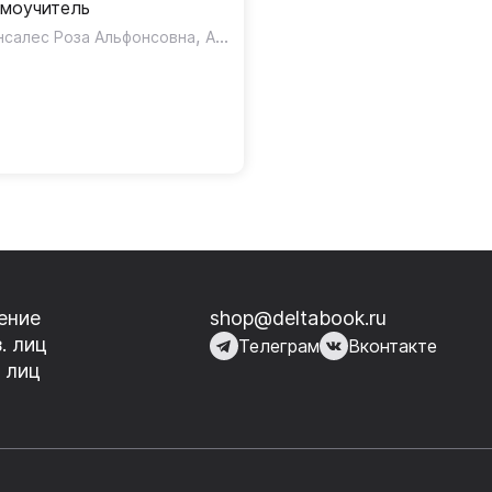
моучитель
,
нсалес Роза Альфонсовна
Алимова Рушания Рашитовна
ение
shop@deltabook.ru
. лиц
Телеграм
Вконтакте
 лиц