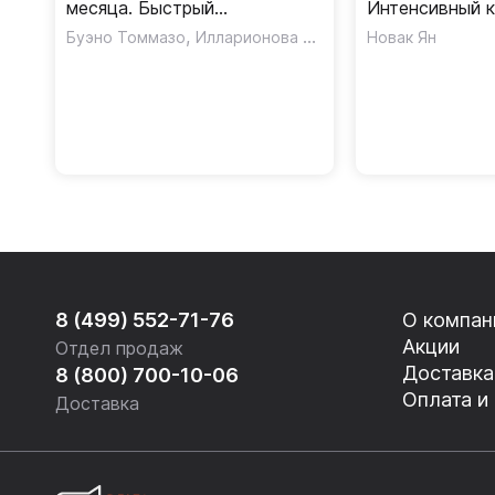
месяца. Быстрый
Интенсивный 
восстановитель знаний /
,
Буэно Томмазо
Илларионова Александра Львовна
Новак Ян
Самоучитель
8 (499) 552-71-76
О компан
Акции
Отдел продаж
Доставка
8 (800) 700-10-06
Оплата и
Доставка